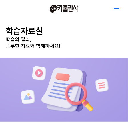
메
인
본
메
뉴
문
학습자료실
열
기
학습의 열쇠,
풍부한 자료와 함께하세요!