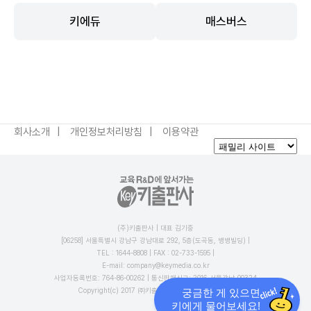
키에듀
매스버스
회사소개
개인정보처리방침
이용약관
(주)키출판사 | 대표 김기중
[06258] 서울특별시 강남구 강남대로 292, 5층(도곡동, 뱅뱅빌딩) |
TEL : 1644-8808 | FAX : 02-733-1595 |
E-mail: company@keymedia.co.kr
사업자등록번호: 764-86-00262 | 통신판매신고: 2016-서울강남-00324
퀵
Copyright(c) 2017 ㈜키출판사, All rights reserved
궁금한 게 있으면
메
키에게 물어보세요!
뉴